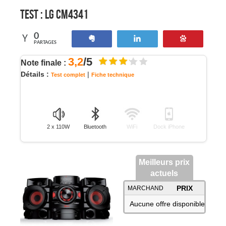
Test :
LG CM4341
0
Partagez
Tweetez
Enregistre
PARTAGES
3,2
/5
Note finale :
Détails :
|
Test complet
Fiche technique
2 x 110W
Bluetooth
WiFi
Dock iPhone
Meilleurs prix
actuels
PRIX
MARCHAND
Aucune offre disponible