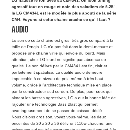
LG hausse le ton avec sa CM4341. Un look tuning
agressif tout en rouge et noir, des saladiers de 5.25’’,
la LG CM4341 est le modèle le plus abouti de la série
CM4. Voyons si cette chaine crache ce qu’il faut ?
Audio
Le son de cette chaine est gros, très gros comparé à la
taille de l’engin. LG n’a pas fait dans la demi-mesure et
propose une chaine virile qui envoie du lourd. Mais
attention, chez LG lourd ne signifie pas absence de
qualité. Le son délivré par la CM4341 est fin, clair et
parfaitement spatialisé. La qualité audio demeure
impeccable à ce niveau de prix, même à très haut
volume, grâce à l’architecture technique mise en place
par le constructeur sud coréen. De plus, pour ceux qui
aiment les basses agressives, LG a eut la bonne idée de
rajouter une technologie Bass Blast qui permet
avantageusement de se passer de caisson dédié.
Nous disions gros son, voyez vous-même, les deux
enceintes de 20 x 20 x 36 délivrent 110w chacune, une
puissance qui est très surprenante comparativement à la