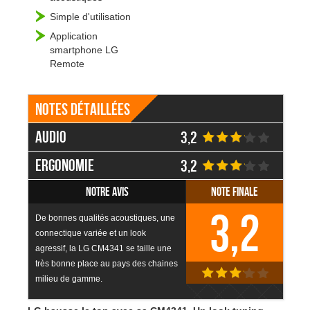
Simple d'utilisation
Application
smartphone LG
Remote
Notes détaillées
Audio
3,2
Ergonomie
3,2
Notre avis
Note finale
3,2
De bonnes qualités acoustiques, une
connectique variée et un look
agressif, la LG CM4341 se taille une
très bonne place au pays des chaines
milieu de gamme.