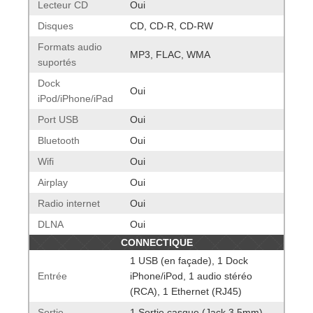
Lecteur CD
Oui
Disques
CD, CD-R, CD-RW
Formats audio
MP3, FLAC, WMA
suportés
Dock
Oui
iPod/iPhone/iPad
Port USB
Oui
Bluetooth
Oui
Wifi
Oui
Airplay
Oui
Radio internet
Oui
DLNA
Oui
CONNECTIQUE
1 USB (en façade), 1 Dock
Entrée
iPhone/iPod, 1 audio stéréo
(RCA), 1 Ethernet (RJ45)
Sortie
1 Sortie casque (Jack 3,5mm)