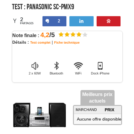
Test :
Panasonic SC-PMX9
2
Partagez
Tweetez
Enregistre
2
PARTAGES
4,2
/5
Note finale :
Détails :
|
Test complet
Fiche technique
2 x 60W
Bluetooth
WiFi
Dock iPhone
Meilleurs prix
actuels
PRIX
MARCHAND
Aucune offre disponible