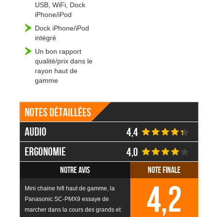
USB, WiFi, Dock
iPhone/iPod
Dock iPhone/iPod
intégré
Un bon rapport
qualité/prix dans le
rayon haut de
gamme
Notes détaillées
Audio
4,4
Ergonomie
4,0
Notre avis
Note finale
4,2
Mini chaine hifi haut de gamme, la
Panasonic SC-PMX9 essaye de
marcher dans la cours des grands et