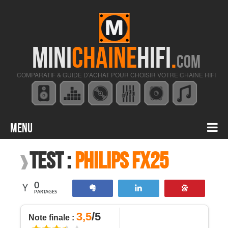
MINI
CHAINE
HIFI
.
COM
COMPARATIF & GUIDE D'ACHAT POUR CHOISIR VOTRE CHAINE HIFI
Menu
Contenu principal
Test :
Philips FX25
0
Partagez
Tweetez
Enregistre
PARTAGES
3,5
/5
Note finale :