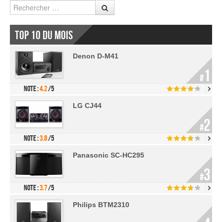
Rechercher
Top 10 du mois
Denon D-M41
1
#
Note :
4.2
/5
LG CJ44
2
#
Note :
3.8
/5
Panasonic SC-HC295
3
#
Note :
3.7
/5
Philips BTM2310