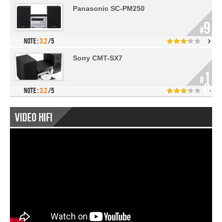
Panasonic SC-PM250
9
#
Note :
3.2
/5
Sony CMT-SX7
1
#
0
Note :
3.2
/5
Video Hifi