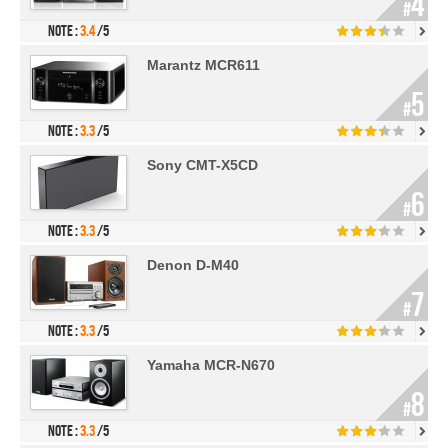
4
#
Note :
3.4
/5
Marantz MCR611
5
#
Note :
3.3
/5
Sony CMT-X5CD
6
#
Note :
3.3
/5
Denon D-M40
7
#
Note :
3.3
/5
Yamaha MCR-N670
8
#
Note :
3.3
/5