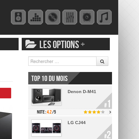
LES OPTIONS
+
Rechercher
Top 10 du mois
Denon D-M41
r
1
#
Note :
4.2
/5
LG CJ44
2
#