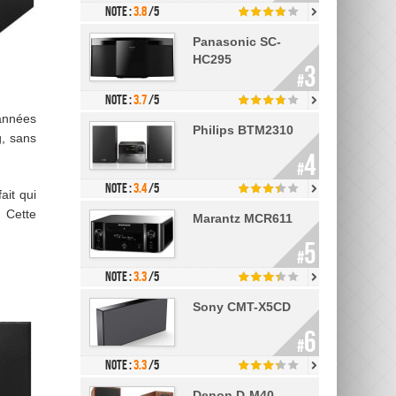
Note :
3.8
/5
Panasonic SC-
HC295
3
#
Note :
3.7
/5
 années
Philips BTM2310
g, sans
4
#
Note :
3.4
/5
ait qui
. Cette
Marantz MCR611
5
#
Note :
3.3
/5
Sony CMT-X5CD
6
#
Note :
3.3
/5
Denon D-M40