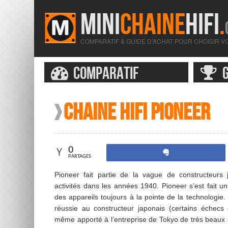
MINI
CHAINE
HIFI
.
COMPARATIF & GUIDE D'ACHAT POUR CHOISIR VO
CONTENU PRINCIPAL
MENU
COMPARATIF
G
Chaine Hifi Pioneer
0
Partagez
PARTAGES
Pioneer fait partie de la vague de constructeurs
activités dans les années 1940. Pioneer s’est fait
des appareils toujours à la pointe de la technologie. 
réussie au constructeur japonais (certains échecs 
même apporté à l’entreprise de Tokyo de très beaux