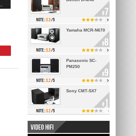
7
#
Note :
3.3
/5
Yamaha MCR-N670
8
#
Note :
3.3
/5
r
Panasonic SC-
PM250
9
#
Note :
3.2
/5
Sony CMT-SX7
1
#
0
Note :
3.2
/5
Video Hifi