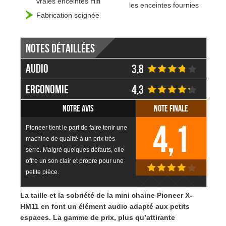
vraies enceintes Hifi
les enceintes fournies
Fabrication soignée
Notes détaillées
Audio
3,8
Ergonomie
4,3
Notre avis
Note finale
4,1
Pioneer tient le pari de faire tenir une
machine de qualité à un prix très
serré. Malgré quelques défauts, elle
offre un son clair et propre pour une
petite pièce.
La taille et la sobriété de la mini chaine Pioneer X-
HM11 en font un élément audio adapté aux petits
espaces. La gamme de prix, plus qu’attirante