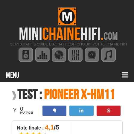
MINI
CHAINE
HIFI
.
COM
COMPARATIF & GUIDE D'ACHAT POUR CHOISIR VOTRE CHAINE HIFI
Menu
Contenu principal
Test :
Pioneer X-HM11
0
Partagez
Tweetez
Enregistre
PARTAGES
4,1
/5
Note finale :