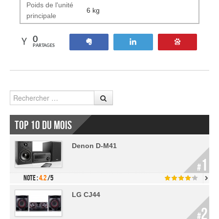
Poids de l'unité
6 kg
principale
0
Partagez
Tweetez
Enregistre
PARTAGES
Rechercher
Top 10 du mois
Denon D-M41
1
#
Note :
4.2
/5
LG CJ44
2
#