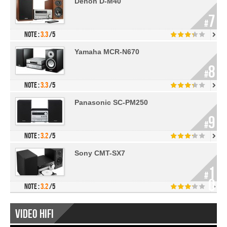
Denon D-M40
7
#
Note :
3.3
/5
Yamaha MCR-N670
8
#
Note :
3.3
/5
Panasonic SC-PM250
9
#
Note :
3.2
/5
Sony CMT-SX7
1
#
0
Note :
3.2
/5
Video Hifi