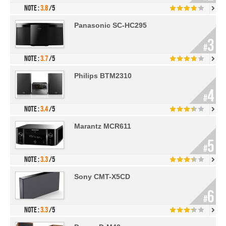
Note :
3.8
/5
Panasonic SC-HC295
3
#
Note :
3.7
/5
Philips BTM2310
4
#
Note :
3.4
/5
Marantz MCR611
5
#
Note :
3.3
/5
Sony CMT-X5CD
6
#
Note :
3.3
/5