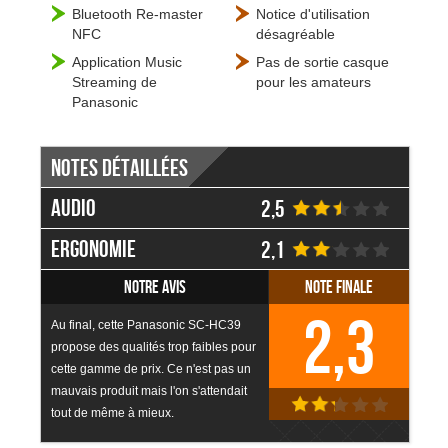
Bluetooth Re-master
Notice d'utilisation
NFC
désagréable
Application Music
Pas de sortie casque
Streaming de
pour les amateurs
Panasonic
Notes détaillées
Audio
2,5
Ergonomie
2,1
Notre avis
Note finale
2,3
Au final, cette Panasonic SC-HC39
propose des qualités trop faibles pour
cette gamme de prix. Ce n'est pas un
mauvais produit mais l'on s'attendait
tout de même à mieux.