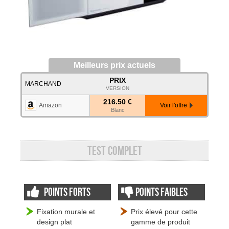
Meilleurs prix actuels
PRIX
MARCHAND
VERSION
216.50 €
Amazon
Voir l'offre
Blanc
Test complet
Points forts
Points faibles
Fixation murale et
Prix élevé pour cette
design plat
gamme de produit