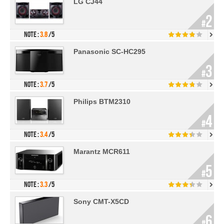
LG CJ44
2
#
Note :
3.8
/5
Panasonic SC-HC295
3
#
Note :
3.7
/5
Philips BTM2310
4
#
Note :
3.4
/5
Marantz MCR611
5
#
Note :
3.3
/5
Sony CMT-X5CD
6
#