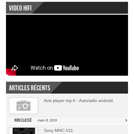
Video Hifi
Articles récents
Avis player top.fr : Autoradio android
Non classé
mars 8, 2019
Sony MHC-V11