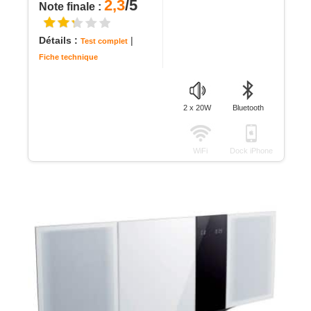
2,3
/5
Note finale :
Détails :
|
Test complet
Fiche technique
2 x 20W
Bluetooth
WiFi
Dock iPhone