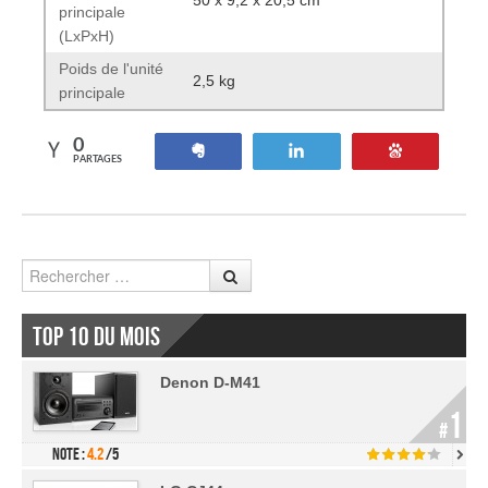
principale
(LxPxH)
Poids de l'unité
2,5 kg
principale
0
Partagez
Tweetez
Enregistre
PARTAGES
Rechercher
Top 10 du mois
Denon D-M41
1
#
Note :
4.2
/5