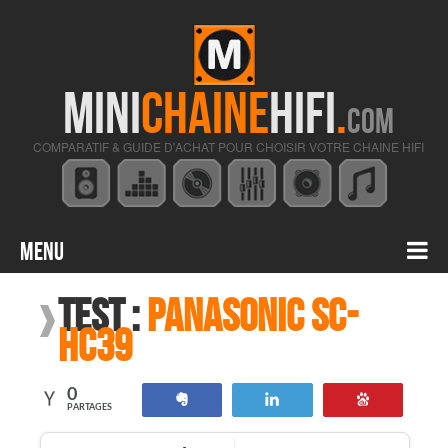
MINI
CHAINE
HIFI
.
COM
COMPARATIF & GUIDE D'ACHAT POUR CHOISIR VOTRE CHAINE HIFI
Menu
Contenu principal
Test :
Panasonic SC-
HC39
0
Partagez
Tweetez
Enregistre
PARTAGES