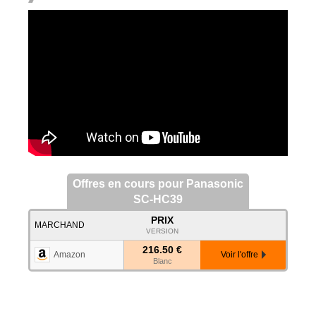
Offres en cours pour Panasonic
SC-HC39
PRIX
MARCHAND
VERSION
216.50 €
Amazon
Voir l'offre
Blanc