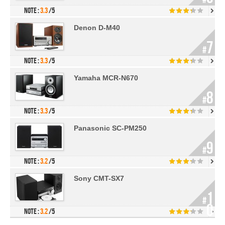
Note :
3.3
/5
Denon D-M40
7
#
Note :
3.3
/5
Yamaha MCR-N670
8
#
Note :
3.3
/5
Panasonic SC-PM250
9
#
Note :
3.2
/5
Sony CMT-SX7
1
#
0
Note :
3.2
/5